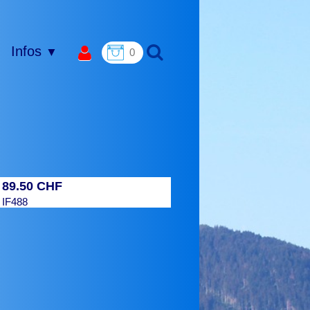
Infos
▼
0
89.50 CHF
:
:
IF488