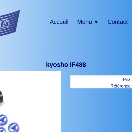
Accueil
Menu
Contact
▼
kyosho IF488
Prix
Référence