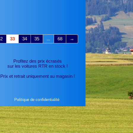
32
33
34
35
...
68
→
Profitez des prix écrasés
sur les voitures RTR
en stock !
Prix et retrait uniquement au magasin !
Politique de confidentialité