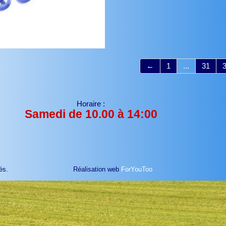
←
1
...
31
Horaire :
Samedi de 10.00 à 14:00
és.
Réalisation web
ForYouToo