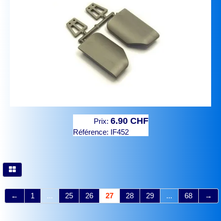
6.90 CHF
Prix:
Référence:
IF452
←
1
...
25
26
27
28
29
...
68
→