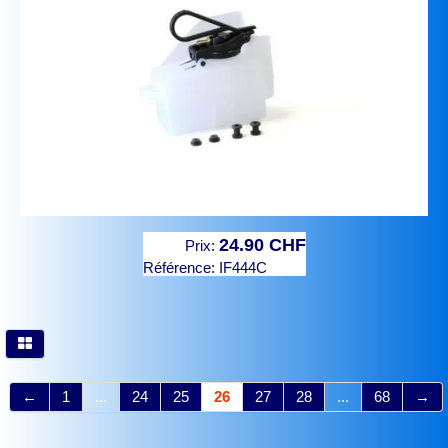
24.90 CHF
Prix:
Référence:
IF444C
←
1
...
24
25
26
27
28
...
68
→