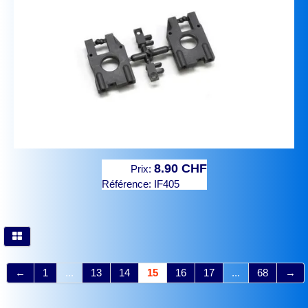
8.90 CHF
Prix:
Référence:
IF405
←
1
...
13
14
15
16
17
...
68
→