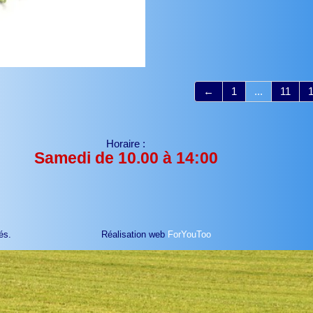
←
1
...
11
Horaire :
Samedi de 10.00 à 14:00
és.
Réalisation web
ForYouToo