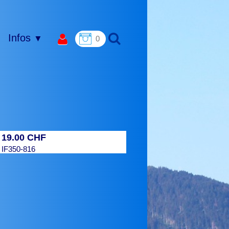
Infos
▼
0
19.00 CHF
:
:
IF350-816