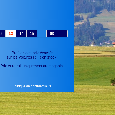
12
13
14
15
...
68
→
Profitez des prix écrasés
sur les voitures RTR
en stock !
Prix et retrait uniquement au magasin !
Politique de confidentialité