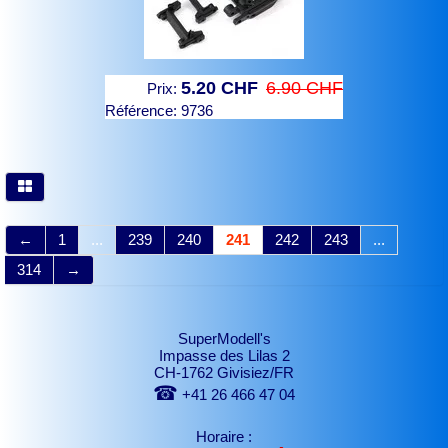
5.20 CHF
6.90 CHF
Prix:
Référence:
9736
←
1
...
239
240
241
242
243
...
314
→
SuperModell's
Impasse des Lilas 2
CH-1762 Givisiez/FR
☎
+41 26 466 47 04
Horaire :