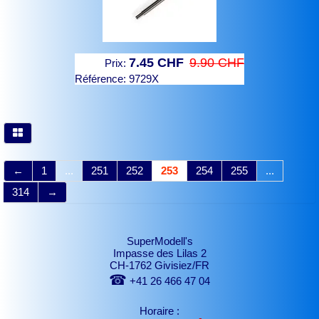
7.45 CHF
9.90 CHF
Prix:
Référence:
9729X
←
1
...
251
252
253
254
255
...
314
→
SuperModell's
Impasse des Lilas 2
CH-1762 Givisiez/FR
☎
+41 26 466 47 04
Horaire :