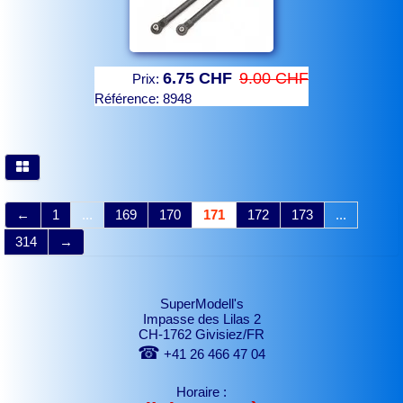
6.75 CHF
9.00 CHF
Prix:
Référence:
8948
←
1
...
169
170
171
172
173
...
314
→
SuperModell's
Impasse des Lilas 2
CH-1762 Givisiez/FR
☎
+41 26 466 47 04
Horaire :