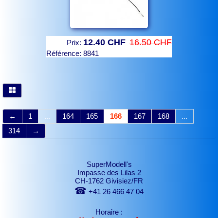
12.40 CHF
16.50 CHF
Prix:
Référence:
8841
←
1
...
164
165
166
167
168
...
314
→
SuperModell's
Impasse des Lilas 2
CH-1762 Givisiez/FR
☎
+41 26 466 47 04
Horaire :