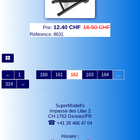
12.40 CHF
16.50 CHF
Prix:
Référence:
8631
←
1
...
160
161
162
163
164
...
314
→
SuperModell's
Impasse des Lilas 2
CH-1762 Givisiez/FR
☎
+41 26 466 47 04
Horaire :