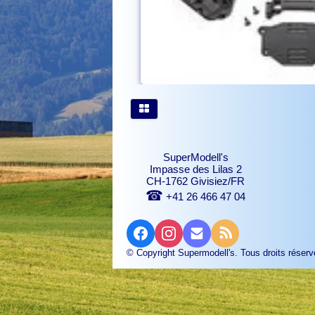
SuperModell's
Impasse des Lilas 2
CH-1762 Givisiez/FR
☎
+41 26 466 47 04
© Copyright Supermodell's. Tous droits réserv