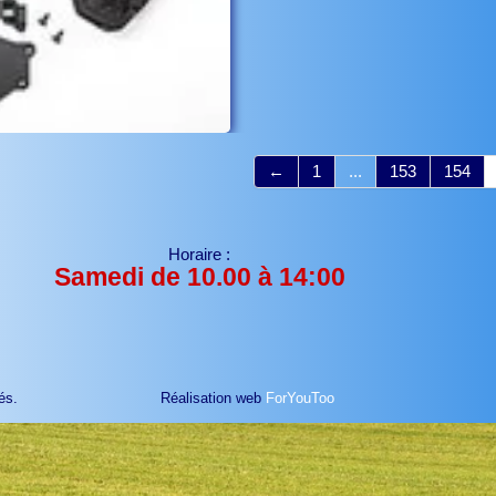
←
1
...
153
154
Horaire :
Samedi de 10.00 à 14:00
és.
Réalisation web
ForYouToo