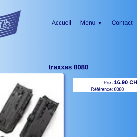
Accueil
Menu
Contact
▼
traxxas 8080
16.90 C
Prix:
Référence:
8080