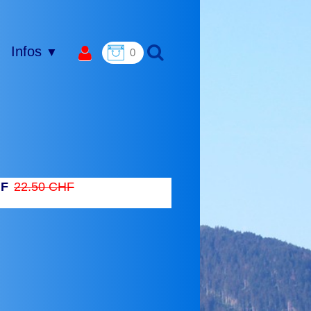
Infos
▼
0
HF
22.50 CHF