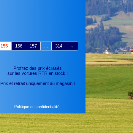
155
156
157
...
314
→
Profitez des prix écrasés
sur les voitures RTR
en stock !
Prix et retrait uniquement au magasin !
Politique de confidentialité