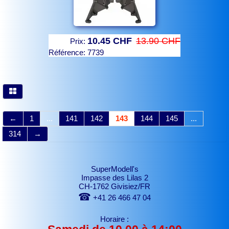
10.45 CHF
13.90 CHF
Prix:
Référence:
7739
←
1
...
141
142
143
144
145
...
314
→
SuperModell's
Impasse des Lilas 2
CH-1762 Givisiez/FR
☎
+41 26 466 47 04
Horaire :