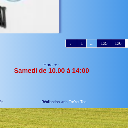
←
1
...
125
126
Horaire :
Samedi de 10.00 à 14:00
és.
Réalisation web
ForYouToo