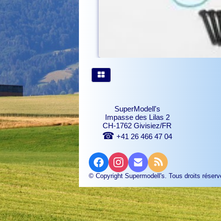
SuperModell's
Impasse des Lilas 2
CH-1762 Givisiez/FR
☎
+41 26 466 47 04
© Copyright Supermodell's. Tous droits réserv