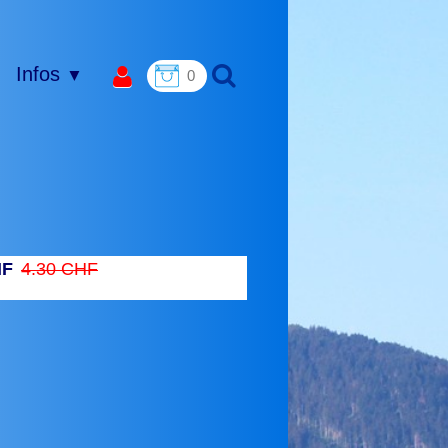
Infos
▼
0
HF
4.30 CHF