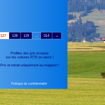
127
128
129
...
314
→
Profitez des prix écrasés
sur les voitures RTR
en stock !
Prix et retrait uniquement au magasin !
Politique de confidentialité