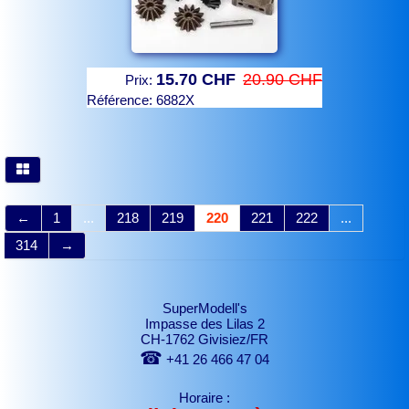
15.70 CHF
20.90 CHF
Prix:
Référence:
6882X
←
1
...
218
219
220
221
222
...
314
→
SuperModell's
Impasse des Lilas 2
CH-1762 Givisiez/FR
☎
+41 26 466 47 04
Horaire :