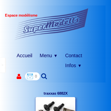
Espace modélisme
Accueil
Menu
Contact
▼
>
Infos
▼
0
traxxas 6882X