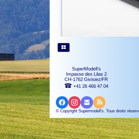
SuperModell's
Impasse des Lilas 2
CH-1762 Givisiez/FR
☎
+41 26 466 47 04
© Copyright Supermodell's. Tous droits réserv