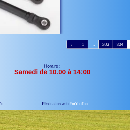
←
1
...
303
304
Horaire :
Samedi de 10.00 à 14:00
és.
Réalisation web
ForYouToo