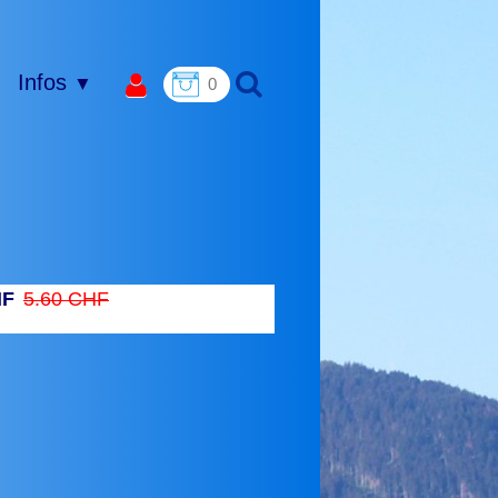
Infos
▼
0
HF
5.60 CHF