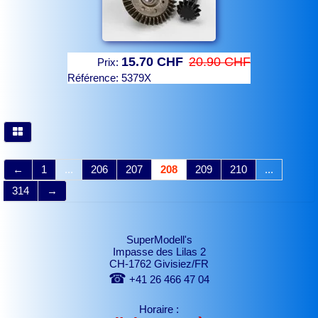
15.70 CHF
20.90 CHF
Prix:
Référence:
5379X
←
1
...
206
207
208
209
210
...
314
→
SuperModell's
Impasse des Lilas 2
CH-1762 Givisiez/FR
☎
+41 26 466 47 04
Horaire :