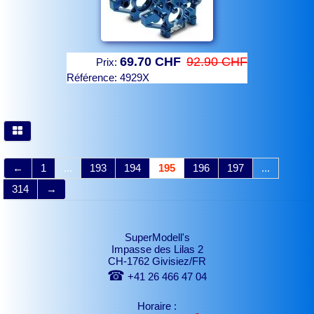
69.70 CHF
92.90 CHF
Prix:
Référence:
4929X
←
1
...
193
194
195
196
197
...
314
→
SuperModell's
Impasse des Lilas 2
CH-1762 Givisiez/FR
☎
+41 26 466 47 04
Horaire :