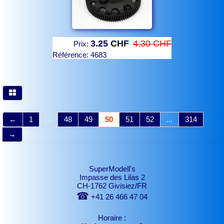
3.25 CHF
4.30 CHF
Prix:
Référence:
4683
←
1
...
48
49
50
51
52
...
314
→
SuperModell's
Impasse des Lilas 2
CH-1762 Givisiez/FR
☎
+41 26 466 47 04
Horaire :