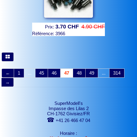
3.70 CHF
4.90 CHF
Prix:
Référence:
3966
←
1
...
45
46
47
48
49
...
314
→
SuperModell's
Impasse des Lilas 2
CH-1762 Givisiez/FR
☎
+41 26 466 47 04
Horaire :