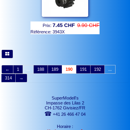
7.45 CHF
9.90 CHF
Prix:
Référence:
3943X
←
1
...
188
189
190
191
192
...
314
→
SuperModell's
Impasse des Lilas 2
CH-1762 Givisiez/FR
☎
+41 26 466 47 04
Horaire :