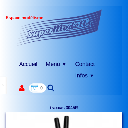
Espace modélisme
Accueil
Menu
Contact
▼
Infos
▼
>
0
traxxas 3045R