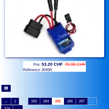
53.20 CHF
70.90 CHF
Prix:
Référence:
3045R
←
1
...
283
284
285
286
287
...
314
→