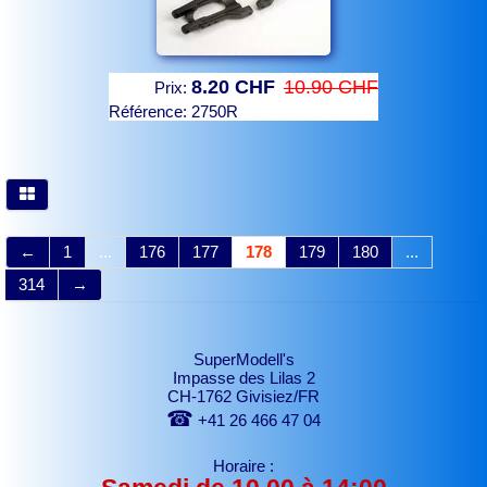
8.20 CHF
10.90 CHF
Prix:
Référence:
2750R
←
1
...
176
177
178
179
180
...
314
→
SuperModell's
Impasse des Lilas 2
CH-1762 Givisiez/FR
☎
+41 26 466 47 04
Horaire :