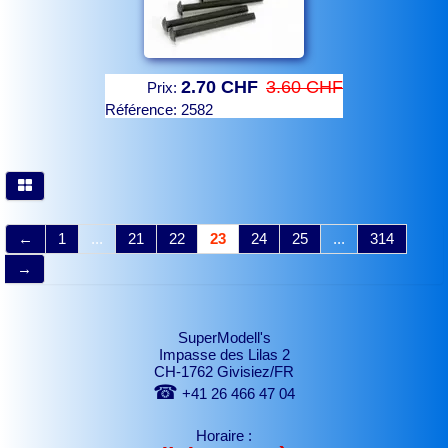
2.70 CHF
3.60 CHF
Prix:
Référence:
2582
←
1
...
21
22
23
24
25
...
314
→
SuperModell's
Impasse des Lilas 2
CH-1762 Givisiez/FR
☎
+41 26 466 47 04
Horaire :