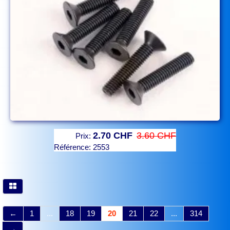
2.70 CHF
3.60 CHF
Prix:
Référence:
2553
←
1
...
18
19
20
21
22
...
314
→