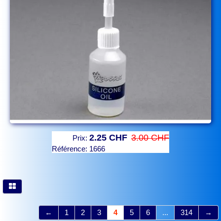
2.25 CHF
3.00 CHF
Prix:
Référence:
1666
←
1
2
3
4
5
6
...
314
→