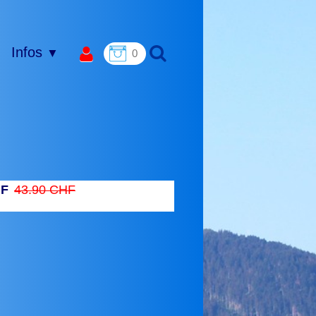
Infos
▼
0
HF
43.90 CHF