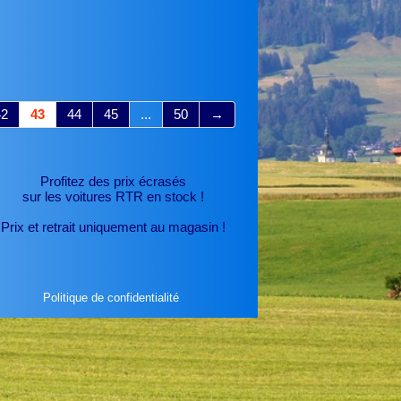
42
43
44
45
...
50
→
Profitez des prix écrasés
sur les voitures RTR
en stock !
Prix et retrait uniquement au magasin !
Politique de confidentialité