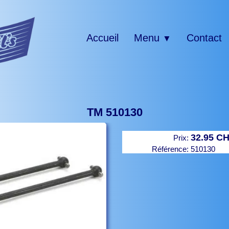
Accueil
Menu
Contact
▼
TM 510130
32.95 C
Prix:
Référence:
510130