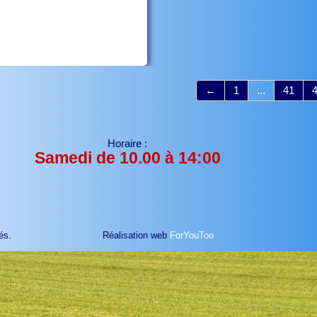
←
1
...
41
Horaire :
Samedi de 10.00 à 14:00
és.
Réalisation web
ForYouToo