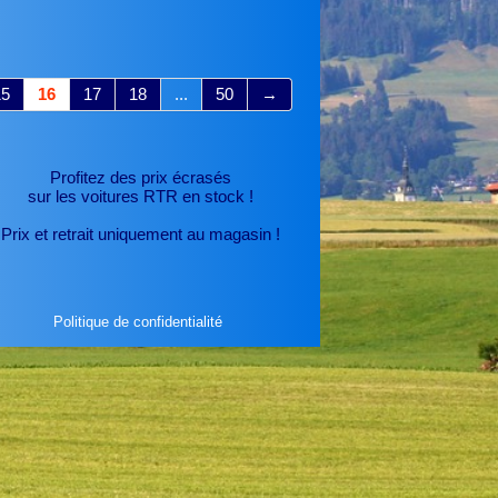
15
16
17
18
...
50
→
Profitez des prix écrasés
sur les voitures RTR
en stock !
Prix et retrait uniquement au magasin !
Politique de confidentialité