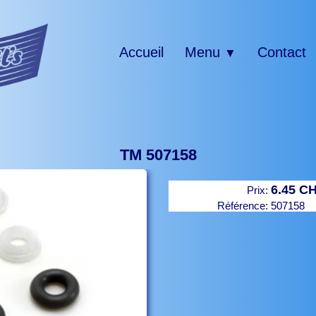
Accueil
Menu
Contact
▼
TM 507158
6.45 C
Prix:
Référence:
507158