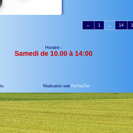
←
1
...
14
Horaire :
Samedi de 10.00 à 14:00
és.
Réalisation web
ForYouToo