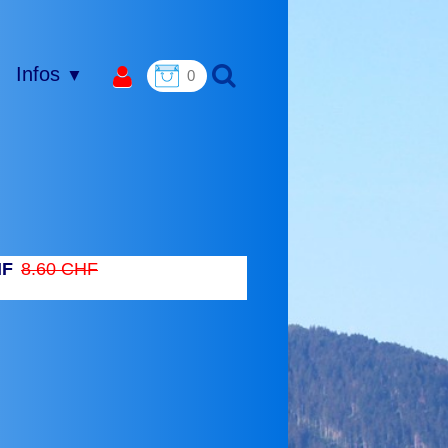
Infos
▼
0
HF
8.60 CHF