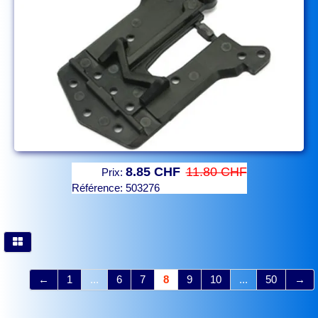
8.85 CHF
11.80 CHF
Prix:
Référence:
503276
←
1
...
6
7
8
9
10
...
50
→