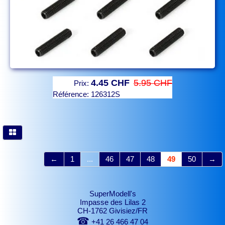
4.45 CHF
5.95 CHF
Prix:
Référence:
126312S
←
1
...
46
47
48
49
50
→
SuperModell's
Impasse des Lilas 2
CH-1762 Givisiez/FR
☎
+41 26 466 47 04