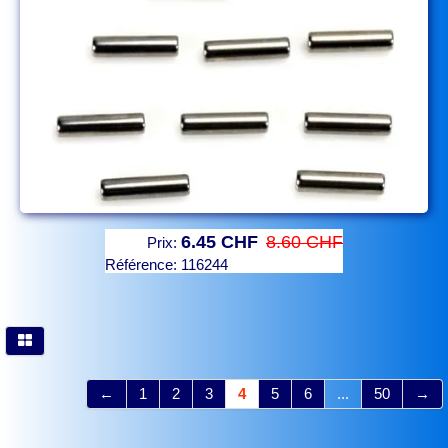
6.45 CHF
8.60 CHF
Prix:
Référence:
116244
←
1
2
3
4
5
6
...
50
→