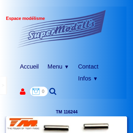
Espace modélisme
Accueil
Menu
Contact
▼
Infos
▼
>
0
TM 116244