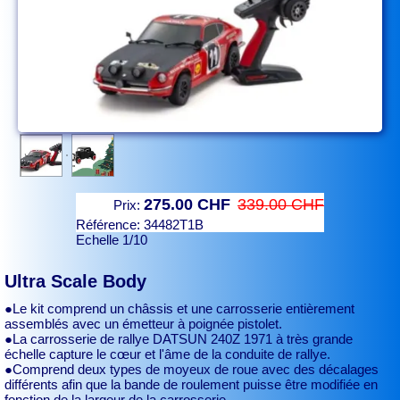
275.00 CHF
339.00 CHF
Prix:
Référence:
34482T1B
Echelle 1/10
Ultra Scale Body
●Le kit comprend un châssis et une carrosserie entièrement
assemblés avec un émetteur à poignée pistolet.
●La carrosserie de rallye DATSUN 240Z 1971 à très grande
échelle capture le cœur et l'âme de la conduite de rallye.
●Comprend deux types de moyeux de roue avec des décalages
différents afin que la bande de roulement puisse être modifiée en
fonction de la largeur de la carrosserie.