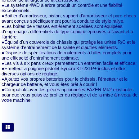
●Le système 4WD à arbre produit un contrôle et une fiabilité
exceptionnels.
●Boîtier d'amortisseur, piston, support d'amortisseur et pare-chocs
avant conçus spécifiquement pour la conduite de style rallye.
●Les boîtes de vitesses entièrement scellées sont équipées
d'engrenages différentiels de type conique éprouvés à l'avant et à
l'arrière.
●Équipé d'un couvercle de châssis qui protège les unités R/C et le
système d'entraînement de la saleté et d'autres éléments.
●Dispose de spécifications de roulements à billes complets pour
une efficacité d'entraînement optimale.
●Les vis à six pans creux permettent un entretien facile et efficace.
●Émetteur à poignée pistolet Syncro KT-231P+ inclus et offre
diverses options de réglage.
●Ajoutez vos propres batteries pour le châssis, l'émetteur et le
chargeur de batterie, et vous êtes prêt à courir !
●Compatible avec les pièces optionnelles FAZER Mk2 existantes
pour que vous puissiez profiter du réglage et de la mise à niveau de
votre machine.