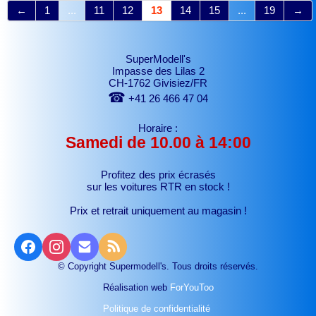
←
1
...
11
12
13
14
15
...
19
→
SuperModell's
Impasse des Lilas 2
CH-1762 Givisiez/FR
☎
+41 26 466 47 04
Horaire :
Samedi de 10.00 à 14:00
Profitez des prix écrasés
sur les voitures RTR
en stock !
Prix et retrait uniquement au magasin !
© Copyright Supermodell's. Tous droits réservés.
Réalisation web
ForYouToo
Politique de confidentialité