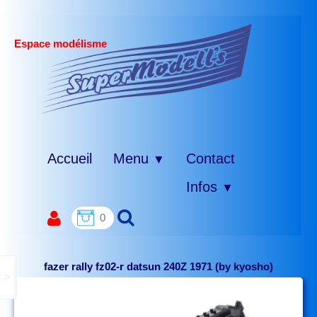
Espace modélisme
Accueil
Menu
Contact
▼
Infos
▼
0
fazer rally fz02-r datsun 240Z 1971 (by kyosho)
>