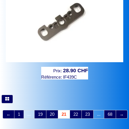
28.90 CHF
Prix:
Référence:
IF439C
←
1
...
19
20
21
22
23
...
68
→