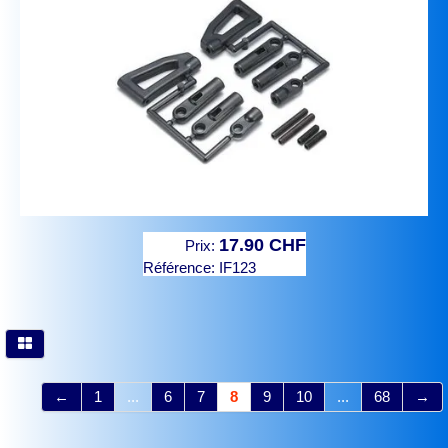
17.90 CHF
Prix:
Référence:
IF123
←
1
...
6
7
8
9
10
...
68
→