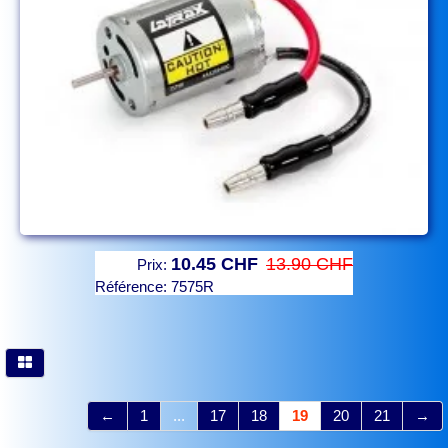
10.45 CHF
13.90 CHF
Prix:
Référence:
7575R
←
1
...
17
18
19
20
21
→